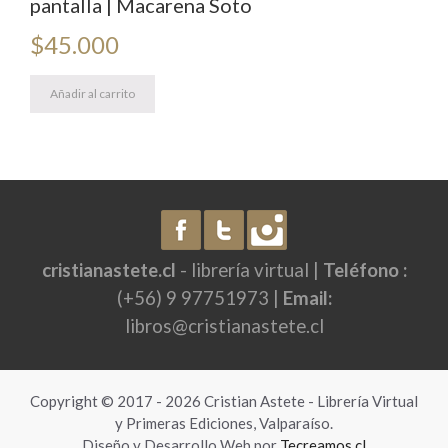
pantalla | Macarena Soto
$
45.000
Añadir al carrito
cristianastete.cl
- librería virtual |
Teléfono :
(+56) 9 97751973 |
Email:
libros@cristianastete.cl
Copyright © 2017 - 2026 Cristian Astete - Librería Virtual
y Primeras Ediciones, Valparaíso.
Diseño y Desarrollo Web por
Tecreamos.cl