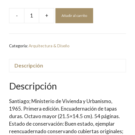
-
+
Añadir al carrito
Ministerio
de
Vivienda
y
Categoría:
Arquitectura & Diseño
Urbanismo,
Ley
16391;Exposición
Descripción
de
la
Descripción
Política
Habitacional
Santiago; Ministerio de Vivienda y Urbanismo,
del
1965. Primera edición. Encuadernación de tapas
Gobierno
duras. Octavo mayor (21.5×14.5 cm). 54 páginas.
de
Estado de conservación: Buen estado, ejemplar
su
reencuadernado conservando cubiertas originales;
Excelencia