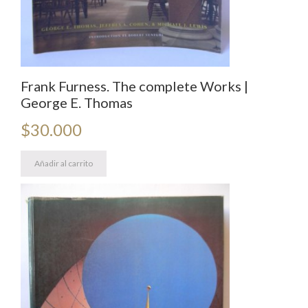
4
de
Diciembre
de
1964
Frank Furness. The complete Works |
en
George E. Thomas
la
$
30.000
Ciudad
de
Añadir al carrito
Concepción.
cantidad