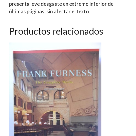
presenta leve desgaste en extremo inferior de
Don
últimas páginas, sin afectar el texto.
Eduardo
Frei
Montalva,
Productos relacionados
Hecha
por
el
Sr.
Ministro
de
Obras
Públicas
Don
Modesto
Collados
Nuñez
el
día