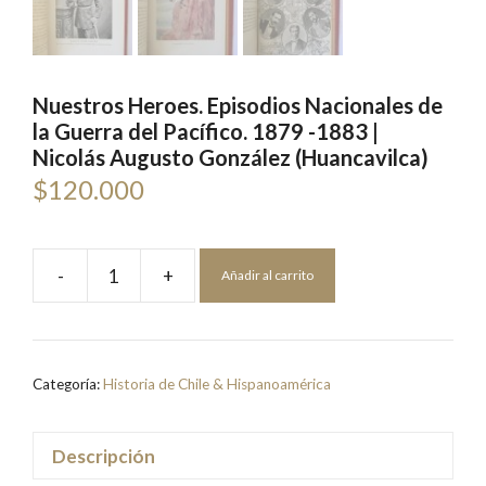
Nuestros Heroes. Episodios Nacionales de
la Guerra del Pacífico. 1879 -1883 |
Nicolás Augusto González (Huancavilca)
$
120.000
-
+
Añadir al carrito
Nuestros
Heroes.
Episodios
Nacionales
Categoría:
Historia de Chile & Hispanoamérica
de
la
Guerra
Descripción
del