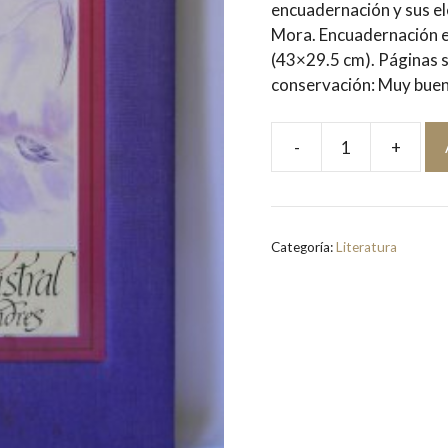
encuadernación y sus e
Mora. Encuadernación en 
(43×29.5 cm). Páginas s
conservación: Muy buen 
-
+
Poemas
de
las
Madres
Categoría:
Literatura
[Ilustraciones
de
Mónica
Clerfeuille]
|
Gabriela
Mistral
cantidad