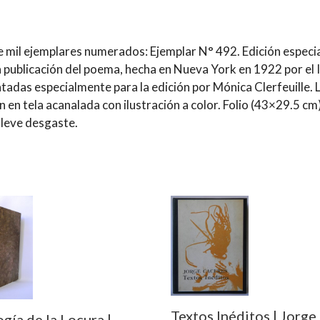
de mil ejemplares numerados: Ejemplar N° 492. Edición espec
 publicación del poema, hecha en Nueva York en 1922 por el In
intadas especialmente para la edición por Mónica Clerfeuille
en tela acanalada con ilustración a color. Folio (43×29.5 cm)
 leve desgaste.
Textos Inéditos | Jorge
gía de la Locura |