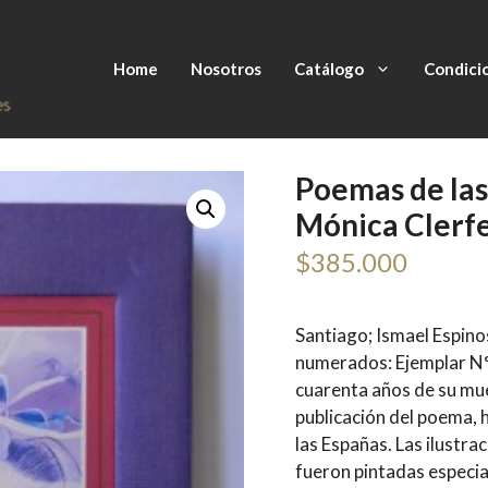
Home
Nosotros
Catálogo
Condici
Poemas de las
Mónica Clerfeu
$
385.000
Santiago; Ismael Espino
numerados: Ejemplar N°
cuarenta años de su mue
publicación del poema, 
las Españas. Las ilustra
fueron pintadas especia