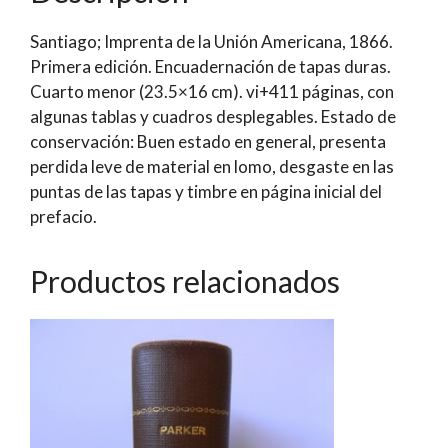
Desde
Santiago; Imprenta de la Unión Americana, 1866.
Enero
Primera edición. Encuadernación de tapas duras.
de
Cuarto menor (23.5×16 cm). vi+411 páginas, con
1859
algunas tablas y cuadros desplegables. Estado de
a
conservación: Buen estado en general, presenta
Diciembre
perdida leve de material en lomo, desgaste en las
de
puntas de las tapas y timbre en página inicial del
1865
prefacio.
|
Dispuesta
i
Productos relacionados
arreglada
por
José
Antonio
Varas
cantidad