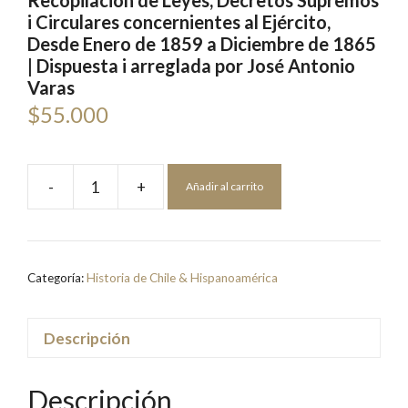
Recopilación de Leyes, Decretos Supremos
i Circulares concernientes al Ejército,
Desde Enero de 1859 a Diciembre de 1865
| Dispuesta i arreglada por José Antonio
Varas
$
55.000
-
+
Añadir al carrito
Recopilación
de
Leyes,
Decretos
Categoría:
Historia de Chile & Hispanoamérica
Supremos
i
Circulares
Descripción
concernientes
al
Descripción
Ejército,