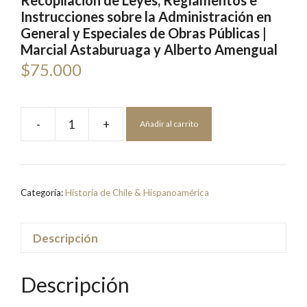
Recopilación de Leyes, Reglamentos e
Instrucciones sobre la Administración en
General y Especiales de Obras Públicas |
Marcial Astaburuaga y Alberto Amengual
$
75.000
-
+
Añadir al carrito
Recopilación
de
Leyes,
Reglamentos
Categoría:
Historia de Chile & Hispanoamérica
e
Instrucciones
sobre
Descripción
la
Administración
Descripción
en
General