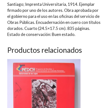
Santiago; Imprenta Universitaria, 1914. Ejemplar
y
firmado por uno de los autores. Obra aprobada por
Especiales
el gobierno para el uso en las oficinas del servicio de
de
Obras Públicas. Encuadernación en cuero con títulos
Obras
dorados. Cuarto (24.5×17.5 cm). 835 páginas.
Públicas
Estado de conservación: Buen estado.
|
Marcial
Astaburuaga
Productos relacionados
y
Alberto
Amengual
cantidad