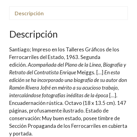
Santiago
y
Descripción
Valparaíso
|
Descripción
Ramón
Rivera
Santiago; Impreso en los Talleres Gráficos de los
Jofré
Ferrocarriles del Estado, 1963. Segunda
cantidad
edición.
Acompañada del Plano de la Línea, Biografía y
Retrato del Contratista Enrique
Meiggs. […]
En esta
edición se ha incorporado una biografía de su autor don
Ramón Rivera Jofré en mérito a su acucioso trabajo,
intercalándose fotografías inéditas de la época
[…].
Encuadernación rústica. Octavo (18 x 13.5 cm). 147
páginas, profusamente ilustrado. Estado de
conservación: Muy buen estado, posee timbre de
Sección Propaganda de los Ferrocarriles en cubierta
y portada.