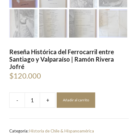
Reseña Histórica del Ferrocarril entre
Santiago y Valparaíso | Ramón Rivera
Jofré
$
120.000
-
+
Añadir al carrito
Reseña
Histórica
del
Ferrocarril
Categoría:
Historia de Chile & Hispanoamérica
entre