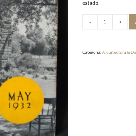
estado.
-
+
The
Architectural
Record
1932
Categoría:
Arquitectura & Di
[5]
|
M.
A.
Mikkelsen
(editor)
cantidad