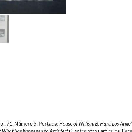
ol. 71. Número 5. Portada:
House of William B. Hart, Los Angel
r; What has happened to Architects?
, entre otros artículos. En