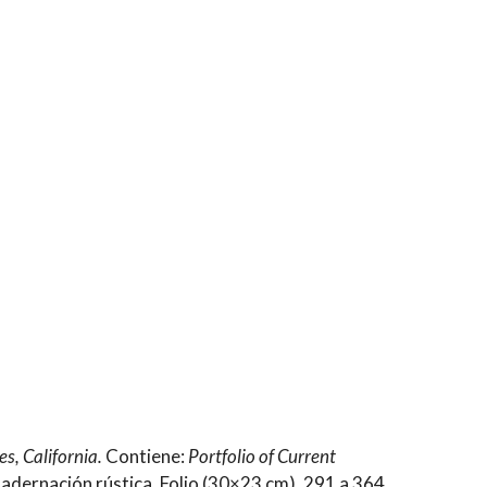
es, California.
Contiene:
Portfolio of Current
cuadernación rústica. Folio (30×23 cm). 291 a 364