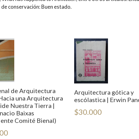
o de conservación: Buen estado.
enal de Arquitectura
Arquitectura gótica y
Hacia una Arquitectura
escólastica | Erwin Pa
ide Nuestra Tierra |
$
30.000
gnacio Baixas
dente Comité Bienal)
000