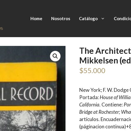
Home
Nosotros
Catálogo
Condici
The Architectu
Mikkelsen (ed
$
55.000
New York; F. W. Dodge 
Portada:
House of Willia
California.
Contiene:
Por
Bridge at Rochester; Wha
artículos. Encuadernaci
(páginacion continua)+8