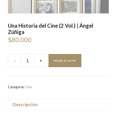
Una Historia del Cine (2 Vol.) | Ángel
Zúñiga
$
80.000
-
+
Añadir al carrito
Una
Historia
del
Cine
Categoría:
Cine
(2
Vol.)
|
Descripción
Ángel
Zúñiga