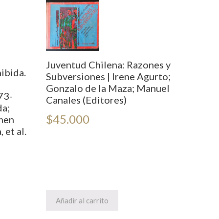
Juventud Chilena: Razones y
ibida.
Subversiones | Irene Agurto;
Gonzalo de la Maza; Manuel
73-
Canales (Editores)
da;
$
45.000
men
 et al.
Añadir al carrito