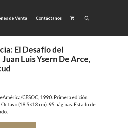
ones de Venta
Contáctanos
cia: El Desafío del
 Juan Luis Ysern De Arce,
cud
ileAmérica/CESOC, 1990. Primera edición.
. Octavo (18.5×13 cm). 95 páginas. Estado de
ado.