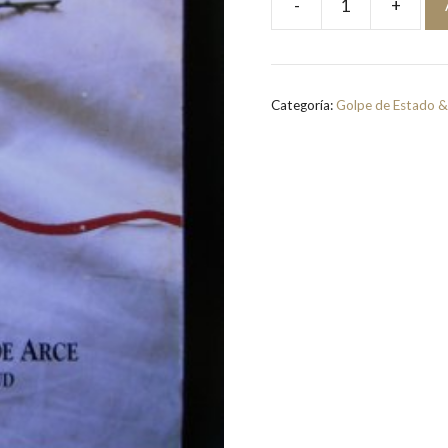
-
+
Verdad
y
Justicia:
El
Categoría:
Golpe de Estado &
Desafío
del
Reencuentro
|
Juan
Luis
Ysern
De
Arce,
Obispo
de
Ancud
cantidad