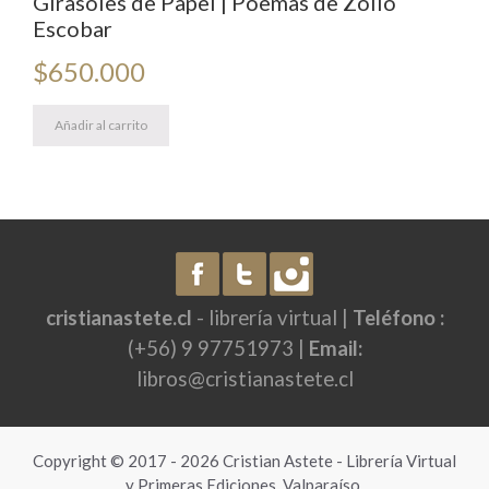
Girasoles de Papel | Poemas de Zoilo
Escobar
$
650.000
Añadir al carrito
cristianastete.cl
- librería virtual |
Teléfono :
(+56) 9 97751973 |
Email:
libros@cristianastete.cl
Copyright © 2017 - 2026 Cristian Astete - Librería Virtual
y Primeras Ediciones, Valparaíso.