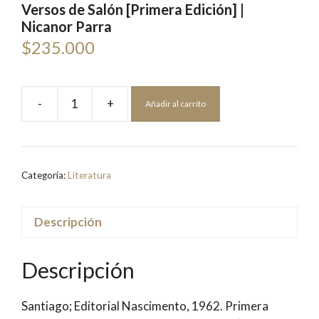
Versos de Salón [Primera Edición] |
Nicanor Parra
$
235.000
-
+
Añadir al carrito
Versos
de
Salón
[Primera
Categoría:
Literatura
Edición]
|
Nicanor
Descripción
Parra
cantidad
Descripción
Santiago; Editorial Nascimento, 1962. Primera