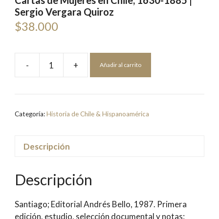
Cartas de Mujeres en Chile, 1630-1885 |
Sergio Vergara Quiroz
$
38.000
-
+
Añadir al carrito
Cartas
de
Mujeres
en
Categoría:
Historia de Chile & Hispanoamérica
Chile,
1630-
1885
Descripción
|
Sergio
Descripción
Vergara
Quiroz
Santiago; Editorial Andrés Bello, 1987. Primera
cantidad
edición. estudio, selección documental y notas: