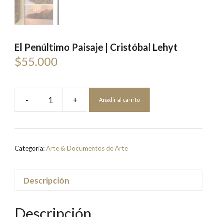
El Penúltimo Paisaje | Cristóbal Lehyt
$
55.000
-
+
Añadir al carrito
El
Penúltimo
Paisaje
|
Categoría:
Arte & Documentos de Arte
Cristóbal
Lehyt
cantidad
Descripción
Descripción