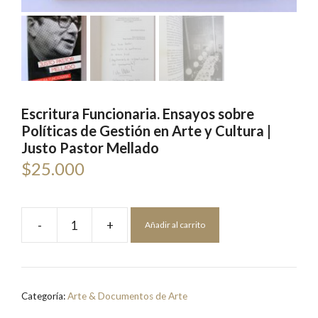
Escritura Funcionaria. Ensayos sobre
Políticas de Gestión en Arte y Cultura |
Justo Pastor Mellado
$
25.000
-
+
Añadir al carrito
Escritura
Funcionaria.
Ensayos
sobre
Categoría:
Arte & Documentos de Arte
Políticas