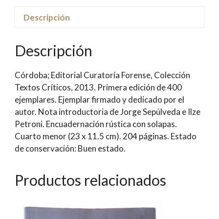
de
Gestión
Descripción
en
Arte
Descripción
y
Cultura
Córdoba; Editorial Curatoría Forense, Colección
|
Textos Críticos, 2013. Primera edición de 400
Justo
ejemplares. Ejemplar firmado y dedicado por el
Pastor
autor. Nota introductoria de Jorge Sepúlveda e Ilze
Mellado
Petroni. Encuadernación rústica con solapas.
cantidad
Cuarto menor (23 x 11.5 cm). 204 páginas. Estado
de conservación: Buen estado.
Productos relacionados