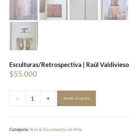
Esculturas/Retrospectiva | Raúl Valdivieso
$
55.000
-
+
Añadir al carrito
Esculturas/Retrospectiva
|
Raúl
Valdivieso
Categoría:
Arte & Documentos de Arte
cantidad