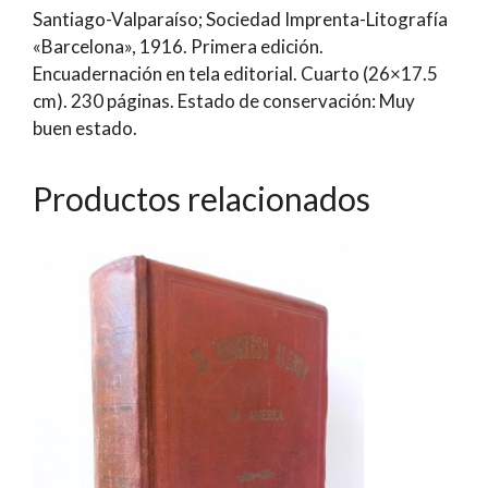
Santiago-Valparaíso; Sociedad Imprenta-Litografía
Minas
«Barcelona», 1916. Primera edición.
i
Encuadernación en tela editorial. Cuarto (26×17.5
Metalurjia,
cm). 230 páginas. Estado de conservación: Muy
Trabajos
buen estado.
Presentados,
Volumen
1
Productos relacionados
|
Javier
Gandarillas
Matta
cantidad