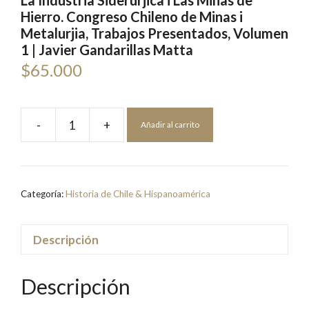
La Industria Siderúrjica i Las Minas de
Hierro. Congreso Chileno de Minas i
Metalurjia, Trabajos Presentados, Volumen
1 | Javier Gandarillas Matta
$
65.000
-
+
Añadir al carrito
La
Industria
Siderúrjica
i
Categoría:
Historia de Chile & Hispanoamérica
Las
Minas
de
Descripción
Hierro.
Congreso
Descripción
Chileno
de