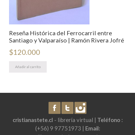
Reseña Histórica del Ferrocarril entre
Santiago y Valparaíso | Ramón Rivera Jofré
$
120.000
Añadir al carrito
cristianastete.cl
- librería virtual |
Teléfono :
(+56) 9 97751973 |
Email: