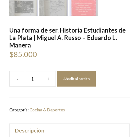
Una forma de ser. Historia Estudiantes de
La Plata | Miguel A. Russo – Eduardo L.
Manera
$
85.000
-
+
Añadir al carrito
Una
forma
de
ser.
Categoría:
Cocina & Deportes
Historia
Estudiantes
de
Descripción
La