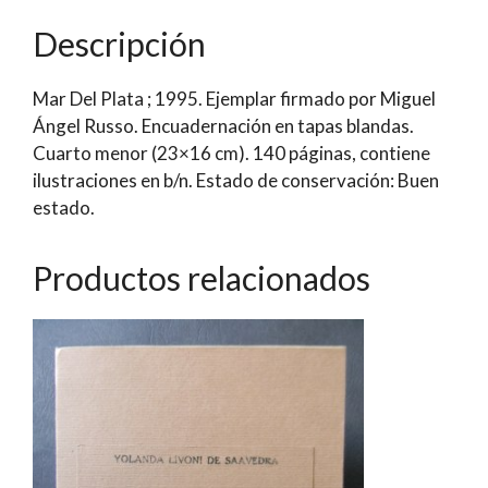
Plata
Descripción
|
Miguel
Mar Del Plata ; 1995. Ejemplar firmado por Miguel
A.
Ángel Russo. Encuadernación en tapas blandas.
Russo
Cuarto menor (23×16 cm). 140 páginas, contiene
-
ilustraciones en b/n. Estado de conservación: Buen
Eduardo
estado.
L.
Manera
cantidad
Productos relacionados